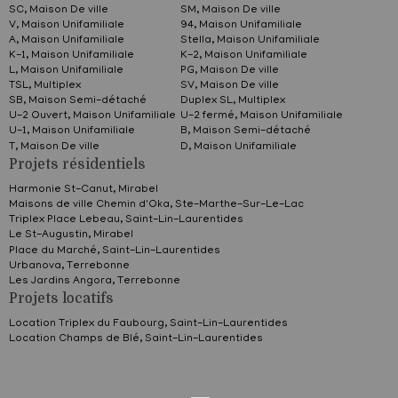
SC, Maison De ville
SM, Maison De ville
V, Maison Unifamiliale
94, Maison Unifamiliale
A, Maison Unifamiliale
Stella, Maison Unifamiliale
K-1, Maison Unifamiliale
K-2, Maison Unifamiliale
L, Maison Unifamiliale
PG, Maison De ville
TSL, Multiplex
SV, Maison De ville
SB, Maison Semi-détaché
Duplex SL, Multiplex
U-2 Ouvert, Maison Unifamiliale
U-2 fermé, Maison Unifamiliale
U-1, Maison Unifamiliale
B, Maison Semi-détaché
T, Maison De ville
D, Maison Unifamiliale
Projets résidentiels
Harmonie St-Canut,
Mirabel
Maisons de ville Chemin d'Oka,
Ste-Marthe-Sur-Le-Lac
Triplex Place Lebeau,
Saint-Lin-Laurentides
Le St-Augustin,
Mirabel
Place du Marché,
Saint-Lin-Laurentides
Urbanova,
Terrebonne
Les Jardins Angora,
Terrebonne
Projets locatifs
Location Triplex du Faubourg,
Saint-Lin-Laurentides
Location Champs de Blé,
Saint-Lin-Laurentides