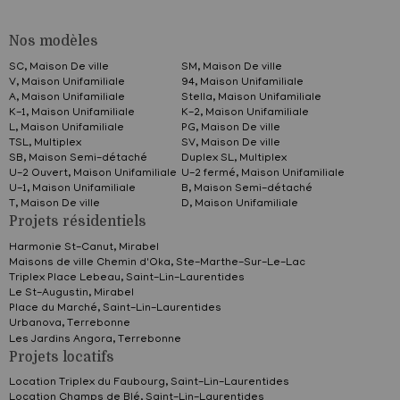
Nos modèles
SC, Maison De ville
SM, Maison De ville
V, Maison Unifamiliale
94, Maison Unifamiliale
A, Maison Unifamiliale
Stella, Maison Unifamiliale
K-1, Maison Unifamiliale
K-2, Maison Unifamiliale
L, Maison Unifamiliale
PG, Maison De ville
TSL, Multiplex
SV, Maison De ville
SB, Maison Semi-détaché
Duplex SL, Multiplex
U-2 Ouvert, Maison Unifamiliale
U-2 fermé, Maison Unifamiliale
U-1, Maison Unifamiliale
B, Maison Semi-détaché
T, Maison De ville
D, Maison Unifamiliale
Projets résidentiels
Harmonie St-Canut,
Mirabel
Maisons de ville Chemin d'Oka,
Ste-Marthe-Sur-Le-Lac
Triplex Place Lebeau,
Saint-Lin-Laurentides
Le St-Augustin,
Mirabel
Place du Marché,
Saint-Lin-Laurentides
Urbanova,
Terrebonne
Les Jardins Angora,
Terrebonne
Projets locatifs
Location Triplex du Faubourg,
Saint-Lin-Laurentides
Location Champs de Blé,
Saint-Lin-Laurentides